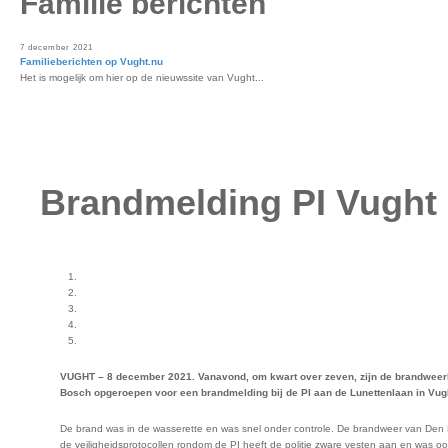
Familie berichten
7 december 2021
Familieberichten op Vught.nu
Het is mogelijk om hier op de nieuwssite van Vught...
Brandmelding PI Vught
VUGHT – 8 december 2021. Vanavond, om kwart over zeven, zijn de brandweerk
Bosch opgeroepen voor een brandmelding bij de PI aan de Lunettenlaan in Vug
De brand was in de wasserette en was snel onder controle. De brandweer van Den B
de veiligheidsprotocollen rondom de PI heeft de politie zware vesten aan en was oo