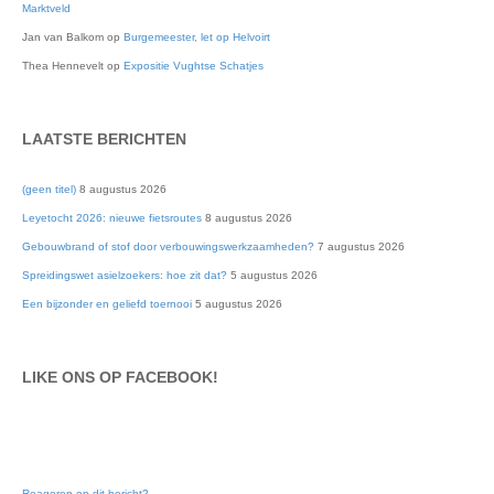
Marktveld
Jan van Balkom
op
Burgemeester, let op Helvoirt
Thea Hennevelt
op
Expositie Vughtse Schatjes
LAATSTE BERICHTEN
(geen titel)
8 augustus 2026
Leyetocht 2026: nieuwe fietsroutes
8 augustus 2026
Gebouwbrand of stof door verbouwingswerkzaamheden?
7 augustus 2026
Spreidingswet asielzoekers: hoe zit dat?
5 augustus 2026
Een bijzonder en geliefd toernooi
5 augustus 2026
LIKE ONS OP FACEBOOK!
Reageren op dit bericht?