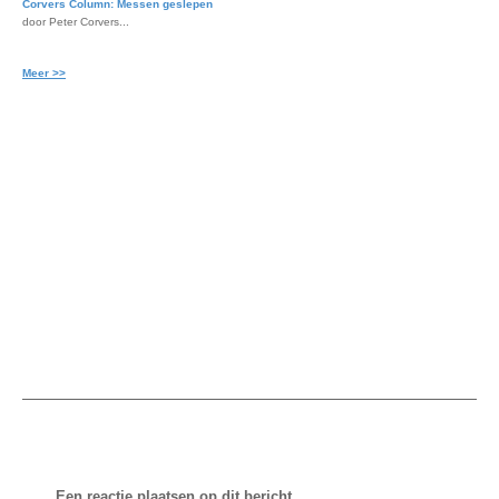
Corvers Column: Messen geslepen
door Peter Corvers...
Meer >>
Een reactie plaatsen op dit bericht