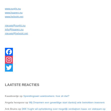
www.vught.nu
www.haaren.nu
www.helvoirt.net
nieuws@vught.nu
info@haaren.nu
nieuws@helvoirt.net
Facebook
Instagram
Twitter
LAATSTE REACTIES
Kaasboertje
op
Spreidingswet asielzoekers: hoe zit dat?
Angela hexspoor
op
Wij Omarmen een geweldige start dankzij vele betrokken inwoners
Ank Bruins
op
D66 Vught wil opheldering over mogelijk verdwijnen kaas- en viskraam op