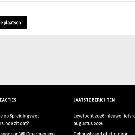
EACTIES
LAATSTE BERICHTEN
je
op
Spreidingswet
Leyetocht 2026: nieuwe fietsr
s: hoe zit dat?
augustus 2026
xspoor
op
Wij Omarmen een
Gebouwbrand of stof door