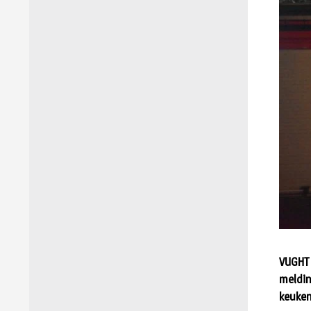
VUGHT 
meldin
keuken