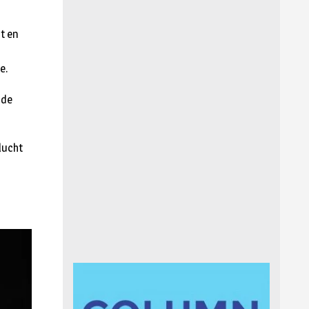
t en
e.
 de
lucht