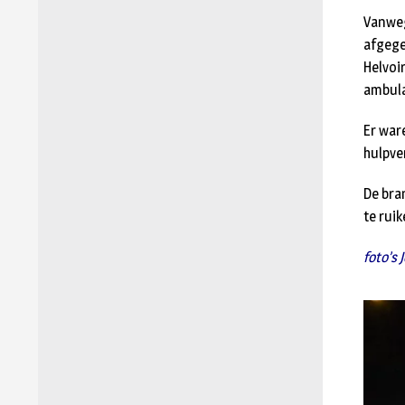
Vanweg
afgege
Helvoi
ambula
Er war
hulpve
De bra
te rui
foto’s 