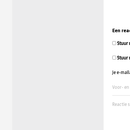
Een rea
Stuur m
Stuur 
Je e-mai