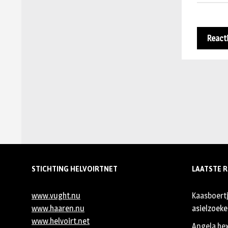
STICHTING HELVOIRTNET
LAATSTE R
www.vught.nu
Kaasboert
www.haaren.nu
asielzoeker
www.helvoirt.net
Angela he