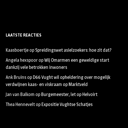
LAATSTE REACTIES
Kaasboertje
op
Spreidingswet asielzoekers: hoe zit dat?
Angela hexspoor
op
Wij Omarmen een geweldige start
dankzij vele betrokken inwoners
Ank Bruins
op
D66 Vught wil opheldering over mogelijk
verdwijnen kaas- en viskraam op Marktveld
Jan van Balkom
op
Burgemeester, let op Helvoirt
Thea Hennevelt
op
Expositie Vughtse Schatjes