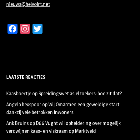
nieuws@helvoirt.net
Facebook
Instagram
Twitter
LAATSTE REACTIES
Kaasboertje
op
Spreidingswet asielzoekers: hoe zit dat?
Angela hexspoor
op
Wij Omarmen een geweldige start
dankzij vele betrokken inwoners
Ank Bruins
op
D66 Vught wil opheldering over mogelijk
verdwijnen kaas- en viskraam op Marktveld