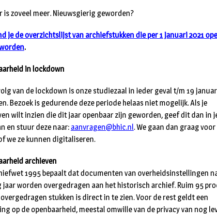
r is zoveel meer. Nieuwsgierig geworden?
nd je de overzichtslijst van archiefstukken die per 1 januari 2021 o
eworden
.
arheid in lockdown
volg van de lockdown is onze studiezaal in ieder geval t/m 19 januar
en. Bezoek is gedurende deze periode helaas niet mogelijk. Als je
en wilt inzien die dit jaar openbaar zijn geworden, geef dit dan in j
an en stuur deze naar:
aanvragen@bhic.nl
. We gaan dan graag voor 
of we ze kunnen digitaliseren.
arheid archieven
hiefwet 1995 bepaalt dat documenten van overheidsinstellingen n
g jaar worden overgedragen aan het historisch archief. Ruim 95 pr
 overgedragen stukken is direct in te zien. Voor de rest geldt een
ing op de openbaarheid, meestal omwille van de privacy van nog l