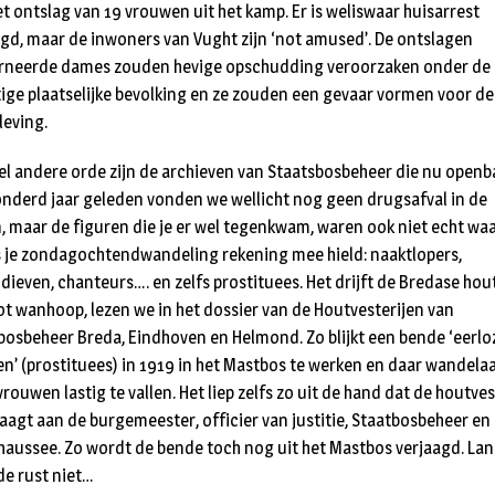
et ontslag van 19 vrouwen uit het kamp. Er is weliswaar huisarrest
gd, maar de inwoners van Vught zijn ‘not amused’. De ontslagen
rneerde dames zouden hevige opschudding veroorzaken onder de
tige plaatselijke bevolking en ze zouden een gevaar vormen voor de
eving.
el andere orde zijn de archieven van Staatsbosbeheer die nu openb
Honderd jaar geleden vonden we wellicht nog geen drugsafval in de
, maar de figuren die je er wel tegenkwam, waren ook niet echt waa
s je zondagochtendwandeling rekening mee hield: naaktlopers,
ieven, chanteurs…. en zelfs prostituees. Het drijft de Bredase hou
tot wanhoop, lezen we in het dossier van de Houtvesterijen van
bosbeheer Breda, Eindhoven en Helmond. Zo blijkt een bende ‘eerlo
n’ (prostituees) in 1919 in het Mastbos te werken en daar wandela
rouwen lastig te vallen. Het liep zelfs zo uit de hand dat de houtve
raagt aan de burgemeester, officier van justitie, Staatbosbeheer en
aussee. Zo wordt de bende toch nog uit het Mastbos verjaagd. La
de rust niet…