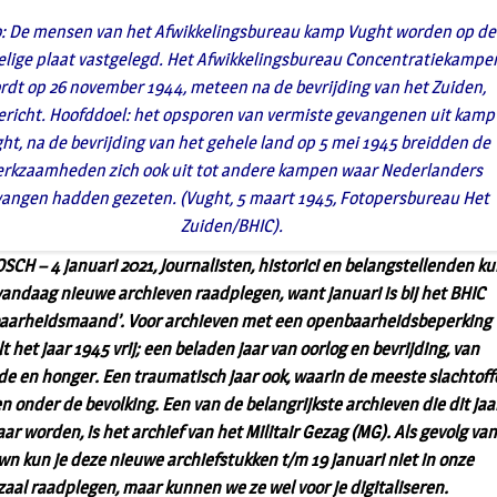
: De mensen van het Afwikkelingsbureau kamp Vught worden op de
elige plaat vastgelegd. Het Afwikkelingsbureau Concentratiekampe
rdt op 26 november 1944, meteen na de bevrijding van het Zuiden,
ericht. Hoofddoel: het opsporen van vermiste gevangenen uit kamp
ht, na de bevrijding van het gehele land op 5 mei 1945 breidden de
rkzaamheden zich ook uit tot andere kampen waar Nederlanders
angen hadden gezeten. (Vught, 5 maart 1945, Fotopersbureau Het
Zuiden/BHIC).
SCH – 4 januari 2021, Journalisten, historici en belangstellenden k
vandaag nieuwe archieven raadplegen, want januari is bij het BHIC
aarheidsmaand’. Voor archieven met een openbaarheidsbeperking 
lt het jaar 1945 vrij; een beladen jaar van oorlog en bevrijding, van
e en honger. Een
traumatisch jaar ook, waarin de meeste slachtoffe
en onder de bevolking.
Een van de belangrijkste archieven die dit jaa
ar worden, is het archief van het Militair Gezag (MG).
Als gevolg va
wn kun je deze nieuwe archiefstukken t/m 19 januari niet in onze
zaal raadplegen, maar kunnen we ze wel voor je digitaliseren.