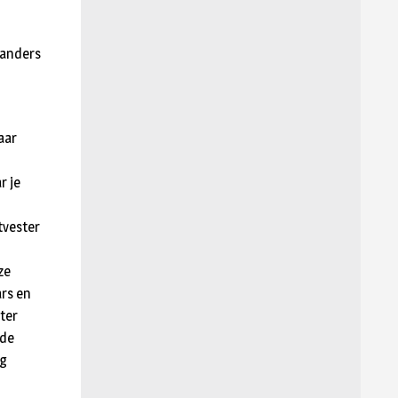
 anders
aar
r je
tvester
ze
ars en
ster
 de
ng