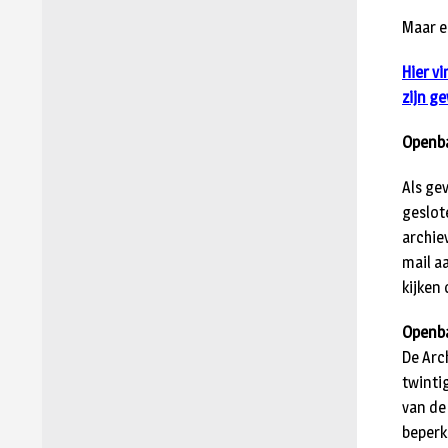
Maar e
Hier vi
zijn g
Openba
Als ge
geslot
archiev
mail a
kijken 
Openba
De Arc
twinti
van de
beperk