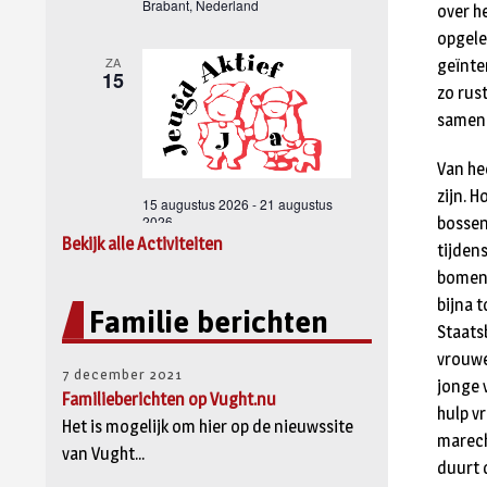
over h
opgele
geïnte
zo rus
samenl
Van he
zijn. 
bossen
Bekijk alle Activiteiten
tijden
bomend
Familie berichten
bijna 
Staats
vrouwe
7 december 2021
jonge v
Familieberichten op Vught.nu
hulp v
Het is mogelijk om hier op de nieuwssite
marech
van Vught...
duurt 