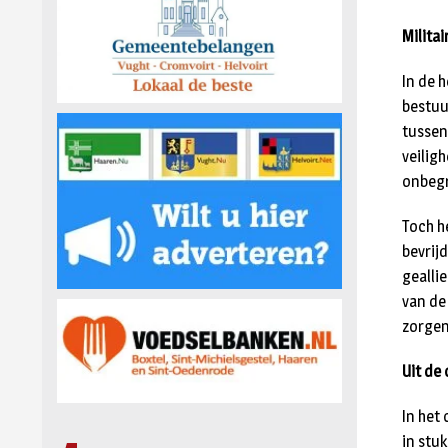
Milita
In de 
bestuu
tussen
veiligh
onbegr
Toch h
bevrij
gealli
van de
zorgen
Uit de 
In het
in stu