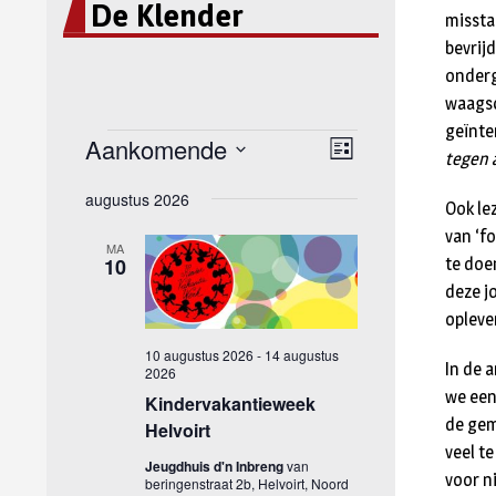
De Klender
missta
bevrij
onderg
waagsc
geïnte
tegen 
Ook le
van ‘f
te doe
deze j
opleve
In de 
we een
de gem
veel t
voor n