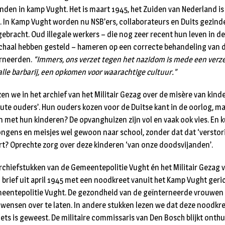
nden in kamp Vught. Het is maart 1945, het Zuiden van Nederland is
d. In Kamp Vught worden nu NSB’ers, collaborateurs en Duits gezind
ebracht. Oud illegale werkers – die nog zeer recent hun leven in de
haal hebben gesteld – hameren op een correcte behandeling van 
rneerden.
“Immers, ons verzet tegen het nazidom is mede een verz
alle barbarij, een opkomen voor waarachtige cultuur.”
zen we in het archief van het Militair Gezag over de misère van kind
oute ouders’. Hun ouders kozen voor de Duitse kant in de oorlog, m
n met hun kinderen? De opvanghuizen zijn vol en vaak ook vies. En
ongens en meisjes wel gewoon naar school, zonder dat dat ‘verstor
rt? Oprechte zorg over deze kinderen ‘van onze doodsvijanden’.
archiefstukken van de Gemeentepolitie Vught én het Militair Gezag 
 brief uit april 1945 met een noodkreet vanuit het Kamp Vught geri
eentepolitie Vught. De gezondheid van de geïnterneerde vrouwen b
e wensen over te laten. In andere stukken lezen we dat deze noodkre
iets is geweest. De militaire commissaris van Den Bosch blijkt onthu