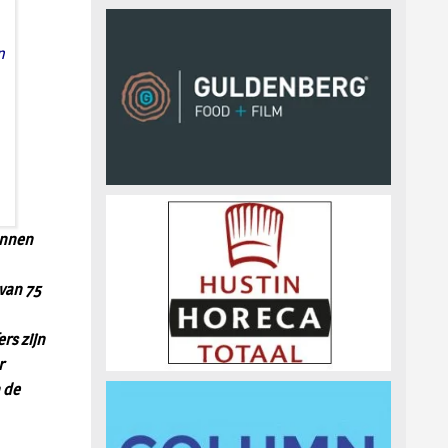
n
unnen
van 75
rs zijn
r
n de