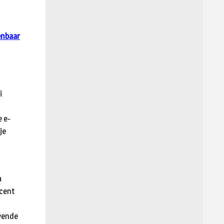
penbaar
i
e e-
je
a
ocent
evende