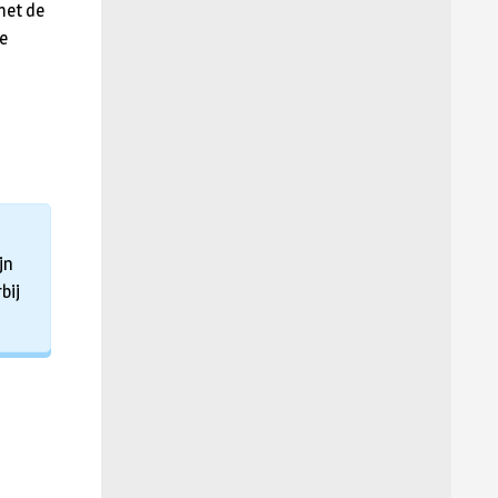
met de
de
jn
bij