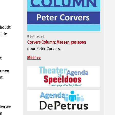
rhoudt
t de
8 juli 2026
l
Corvers Column: Messen geslepen
door Peter Corvers...
Meer >>
t
hermen
et
nden we
en