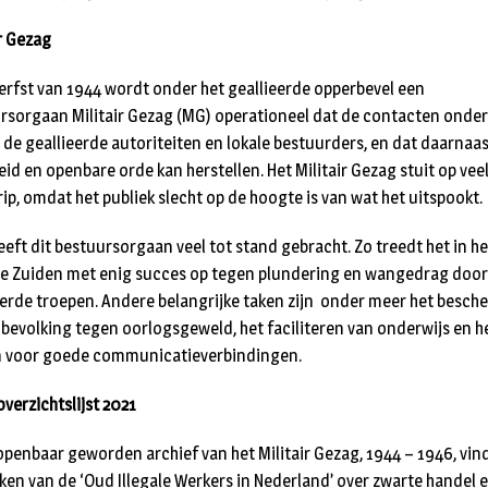
ir Gezag
herfst van 1944 wordt onder het geallieerde opperbevel een
rsorgaan Militair Gezag (MG) operationeel dat de contacten onde
 de geallieerde autoriteiten en lokale bestuurders, en dat daarnaas
eid en openbare orde kan herstellen. Het Militair Gezag stuit op vee
ip, omdat het publiek slecht op de hoogte is van wat het uitspookt.
eeft dit bestuursorgaan veel tot stand gebracht. Zo treedt het in he
de Zuiden met enig succes op tegen plundering en wangedrag door
eerde troepen. Andere belangrijke taken zijn onder meer het besc
 bevolking tegen oorlogsgeweld, het faciliteren van onderwijs en h
 voor goede communicatieverbindingen.
overzichtslijst 2021
 openbaar geworden archief van het Militair Gezag, 1944 – 1946, vi
kken van de ‘Oud Illegale Werkers in Nederland’ over zwarte handel 