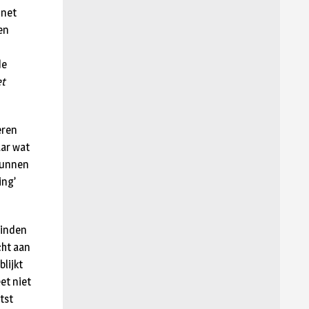
 net
en
de
et
eren
aar wat
 kunnen
ing’
vinden
cht aan
lijkt
et niet
tst