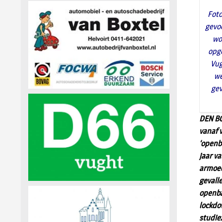
Foto
gevo
wo
opg
Vug
we
gev
DEN BO
vanaf 
‘openb
jaar va
armoed
gevall
openba
lockdo
studie