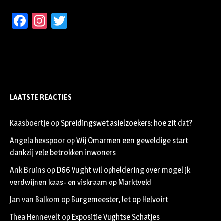
Facebook
Instagram
Twitter
LAATSTE REACTIES
Kaasboertje
op
Spreidingswet asielzoekers: hoe zit dat?
Angela hexspoor
op
Wij Omarmen een geweldige start
dankzij vele betrokken inwoners
Ank Bruins
op
D66 Vught wil opheldering over mogelijk
verdwijnen kaas- en viskraam op Marktveld
Jan van Balkom
op
Burgemeester, let op Helvoirt
Thea Hennevelt
op
Expositie Vughtse Schatjes