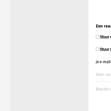
Een rea
Stuur m
Stuur 
Je e-mai