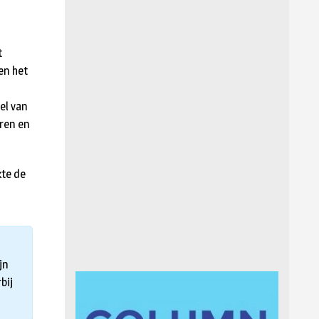
t
en het
el van
iren en
kte de
jn
bij