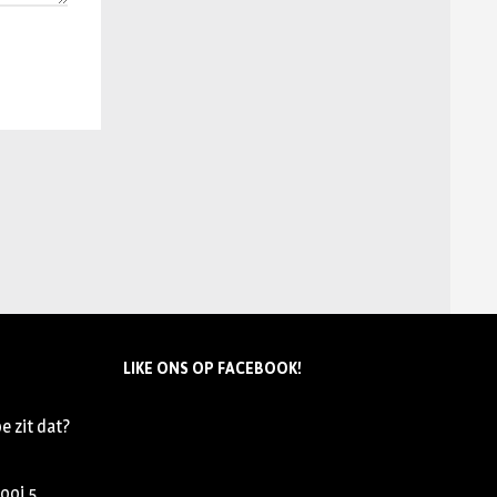
LIKE ONS OP FACEBOOK!
e zit dat?
nooi
5