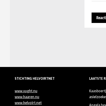
STICHTING HELVOIRTNET
LAATSTE R
www.vught.nu
Kaasboert
www.haaren.nu
asielzoeker
www.helvoirt.net
Angela he