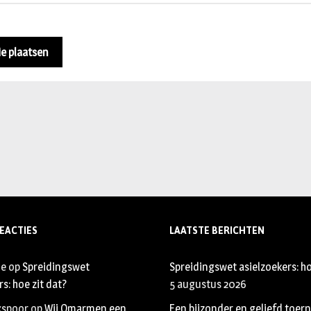
EACTIES
LAATSTE BERICHTEN
je
op
Spreidingswet
Spreidingswet asielzoekers: ho
s: hoe zit dat?
5 augustus 2026
xspoor
op
Wij Omarmen een
Een bijzonder en geliefd toer