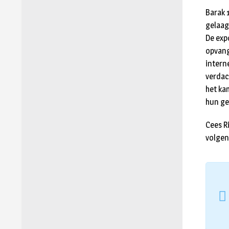
Barak 
gelaag
De exp
opvang
intern
verdac
het ka
hun ge
Cees R
volgen