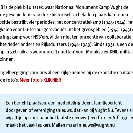
1B is de plek bij uitstek, waar Nationaal Monument Kamp Vught de
de geschiedenis van deze historisch zo beladen plaats kan tonen.
ositie bestrijkt vier periodes: het concentratiekamp (1943-1944), he
kamp voor Duitse burgerevacués uit het grensgebied (1944-1945) 
eringskamp voor NSB’ers, al dan niet ten onrechte van collaboratie
hte Nederlanders en Rijksduitsers (1944-1949). Sinds 1951 is een de
mp in gebruik als woonoord ‘Lunetten’ voor Molukse ex-KNIL-milita
zinnen.
ingelberg ging voor ons al een kijkje nemen bij de expositie en maa
de foto’s.
Meer foto’s KLIK HIER
Een bericht plaatsen, een mededeling doen, familiebericht
doorgeven of verenigingsnieuws, dat kan bij Vught Nu. Tevens zi
wij altijd op zoek naar het laatste nieuws. (een foto en/of logo er
maakt het vaak leuker). Mailen maar!
nieuws@vught.nu