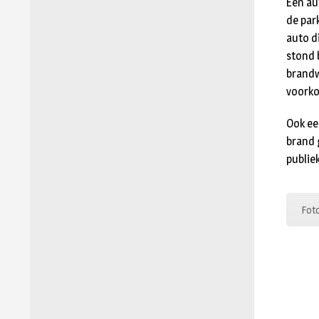
Een au
de par
auto d
stond 
brandw
voorko
Ook ee
brand 
publiek
Foto