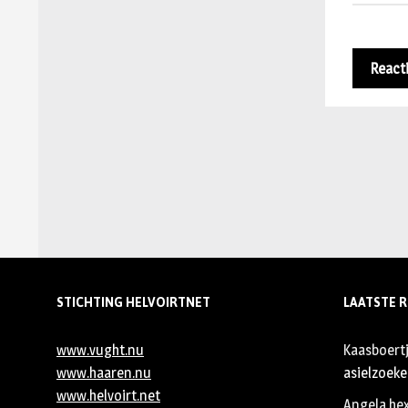
STICHTING HELVOIRTNET
LAATSTE R
www.vught.nu
Kaasboert
www.haaren.nu
asielzoeker
www.helvoirt.net
Angela he