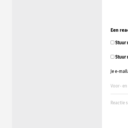
Een rea
Stuur m
Stuur 
Je e-mai