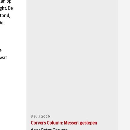
aan op
ght. De
stond,
De
e
 wat
8 juli 2026
Corvers Column: Messen geslepen
jn