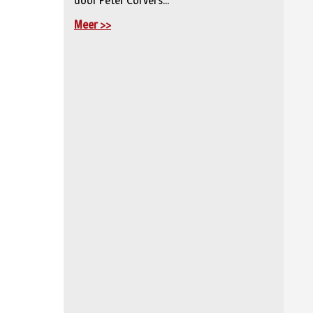
door Peter Corvers...
bij
Meer >>