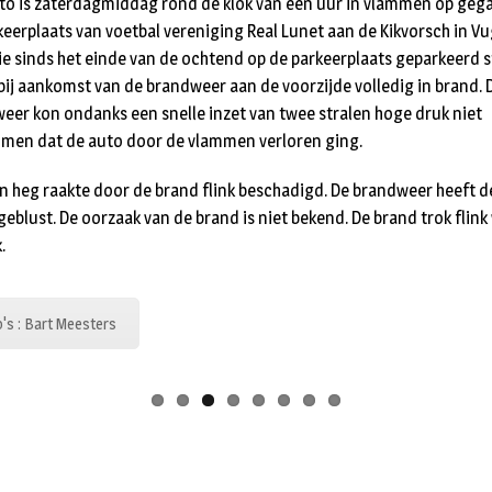
to is zaterdagmiddag rond de klok van een uur in vlammen op geg
keerplaats van voetbal vereniging Real Lunet aan de Kikvorsch in Vu
ie sinds het einde van de ochtend op de parkeerplaats geparkeerd 
bij aankomst van de brandweer aan de voorzijde volledig in brand. 
eer kon ondanks een snelle inzet van twee stralen hoge druk niet
men dat de auto door de vlammen verloren ging.
n heg raakte door de brand flink beschadigd. De brandweer heeft d
geblust. De oorzaak van de brand is niet bekend. De brand trok flink
.
's : Bart Meesters
Een bericht plaatsen, een mededeling doen, familiebericht
doorgeven of verenigingsnieuws, dat kan bij Vught Nu. Tevens zi