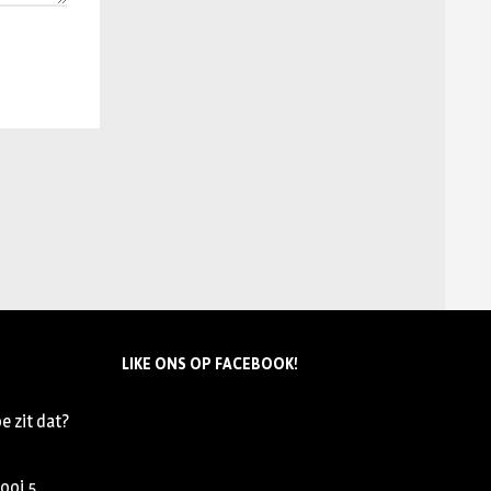
LIKE ONS OP FACEBOOK!
e zit dat?
nooi
5