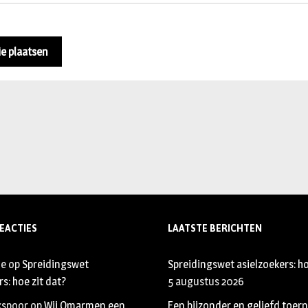
EACTIES
LAATSTE BERICHTEN
je
op
Spreidingswet
Spreidingswet asielzoekers: ho
s: hoe zit dat?
5 augustus 2026
xspoor
op
Wij Omarmen een
Een bijzonder en geliefd toer