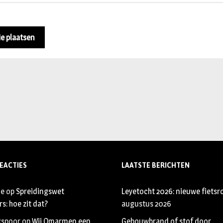
EACTIES
LAATSTE BERICHTEN
je
op
Spreidingswet
Leyetocht 2026: nieuwe fietsr
s: hoe zit dat?
augustus 2026
xspoor
op
Wij Omarmen een
Gebouwbrand of stof door