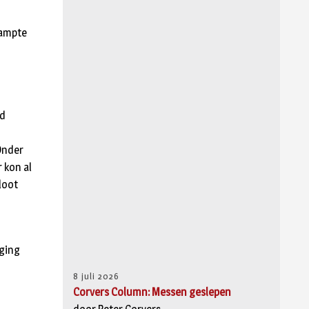
hampte
jd
Onder
 kon al
loot
aging
8 juli 2026
Corvers Column: Messen geslepen