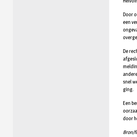
Helvoi
Door o
een ve
ongeva
overge
De rech
afgesl
meldin
andere
snel w
ging.
Een be
oorzaa
door h
Bron/f