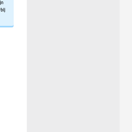
jn
bij