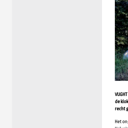
VUGHT 
de klok
recht 
Het on