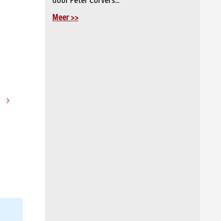
door Peter Corvers...
Meer >>