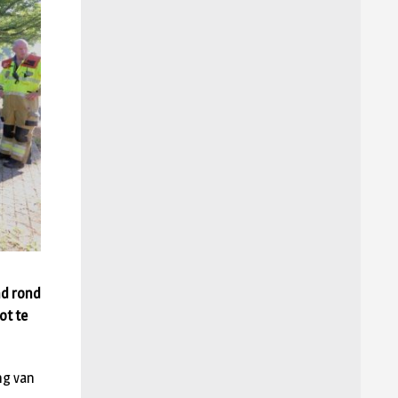
nd rond
ot te
ng van