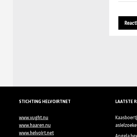
STICHTING HELVOIRTNET
LAATSTE R
www.vught.nu
Kaasboert
www.haaren.nu
asielzoeker
www.helvoirt.net
Angela he