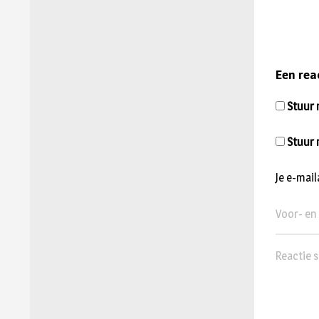
Een rea
Stuur m
Stuur 
Je e-mai