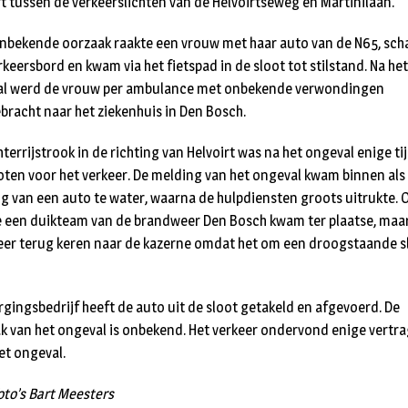
rt tussen de verkeerslichten van de Helvoirtseweg en Martinilaan.
nbekende oorzaak raakte een vrouw met haar auto van de N65, sc
rkeersbord en kwam via het fietspad in de sloot tot stilstand. Na het
l werd de vrouw per ambulance met onbekende verwondingen
bracht naar het ziekenhuis in Den Bosch.
terrijstrook in de richting van Helvoirt was na het ongeval enige ti
oten voor het verkeer. De melding van het ongeval kwam binnen als
g van een auto te water, waarna de hulpdiensten groots uitrukte. 
 een duikteam van de brandweer Den Bosch kwam ter plaatse, maar
eer terug keren naar de kazerne omdat het om een droogstaande s
rgingsbedrijf heeft de auto uit de sloot getakeld en afgevoerd. De
k van het ongeval is onbekend. Het verkeer ondervond enige vertr
et ongeval.
oto’s Bart Meesters