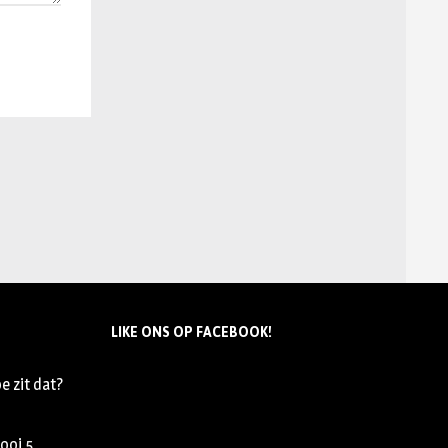
LIKE ONS OP FACEBOOK!
e zit dat?
nooi
5