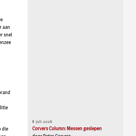
De
r aan
r snel
menzee
brand
itie
8 juli 2026
Corvers Column: Messen geslepen
o die