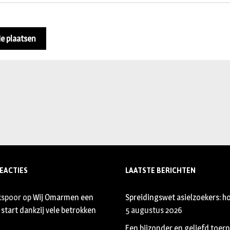
EACTIES
LAATSTE BERICHTEN
xspoor
op
Wij Omarmen een
Spreidingswet asielzoekers: ho
start dankzij vele betrokken
5 augustus 2026
Een bijzonder en geliefd toer