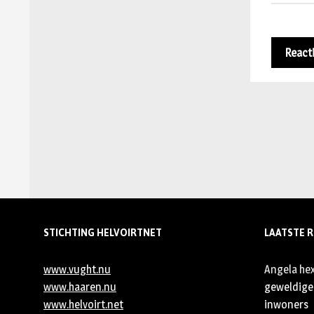
STICHTING HELVOIRTNET
LAATSTE R
www.vught.nu
Angela he
www.haaren.nu
geweldige 
www.helvoirt.net
inwoners