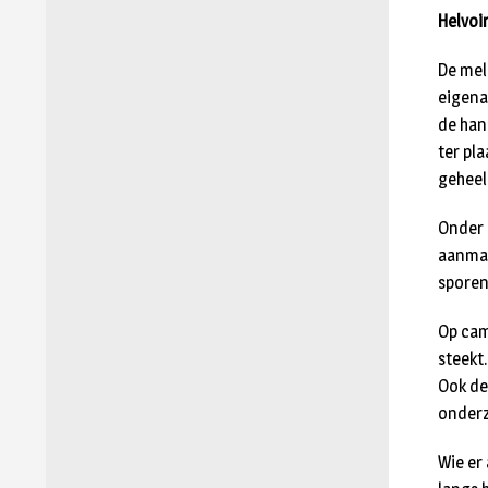
Helvoi
De mel
eigena
de han
ter pl
geheel
Onder 
aanmaa
sporen
Op cam
steekt
Ook de
onderz
Wie er