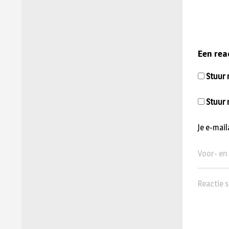
Een rea
Stuur m
Stuur 
Je e-mai