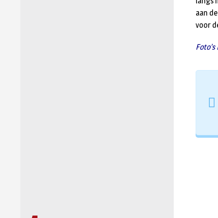
langs 
aan de
voor d
Foto’s