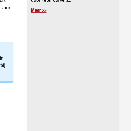
door Peter Corvers...
was
a zuur
Meer >>
jn
bij