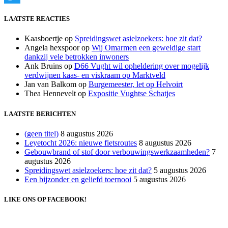
Twitter
LAATSTE REACTIES
Kaasboertje
op
Spreidingswet asielzoekers: hoe zit dat?
Angela hexspoor
op
Wij Omarmen een geweldige start
dankzij vele betrokken inwoners
Ank Bruins
op
D66 Vught wil opheldering over mogelijk
verdwijnen kaas- en viskraam op Marktveld
Jan van Balkom
op
Burgemeester, let op Helvoirt
Thea Hennevelt
op
Expositie Vughtse Schatjes
LAATSTE BERICHTEN
(geen titel)
8 augustus 2026
Leyetocht 2026: nieuwe fietsroutes
8 augustus 2026
Gebouwbrand of stof door verbouwingswerkzaamheden?
7
augustus 2026
Spreidingswet asielzoekers: hoe zit dat?
5 augustus 2026
Een bijzonder en geliefd toernooi
5 augustus 2026
LIKE ONS OP FACEBOOK!