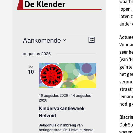
De Klender
waarbi
lopen.
laten 
ander 
Actuee
Voor a
zeer h
(van ‘
geïnte
het ge
verond
straat
iemand
nodig 
Discri
Ook So
was sp