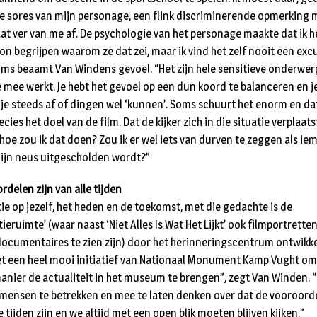
e sores van mijn personage, een flink discriminerende opmerking 
aat ver van me af. De psychologie van het personage maakte dat ik h
on begrijpen waarom ze dat zei, maar ik vind het zelf nooit een exc
ms beaamt Van Windens gevoel. “Het zijn hele sensitieve onderwe
e mee werkt. Je hebt het gevoel op een dun koord te balanceren en j
 je steeds af of dingen wel ‘kunnen’. Soms schuurt het enorm en dat
cies het doel van de film. Dat de kijker zich in die situatie verplaats
 hoe zou ik dat doen? Zou ik er wel iets van durven te zeggen als i
ijn neus uitgescholden wordt?”
rdelen zijn van alle tijden
tie op jezelf, het heden en de toekomst, met die gedachte is de
tieruimte’ (waar naast ‘Niet Alles Is Wat Het Lijkt’ ook filmportrette
documentaires te zien zijn) door het herinneringscentrum ontwikkel
et een heel mooi initiatief van Nationaal Monument Kamp Vught om
anier de actualiteit in het museum te brengen”, zegt Van Winden. 
mensen te betrekken en mee te laten denken over dat de vooroord
e tijden zijn en we altijd met een open blik moeten blijven kijken.”