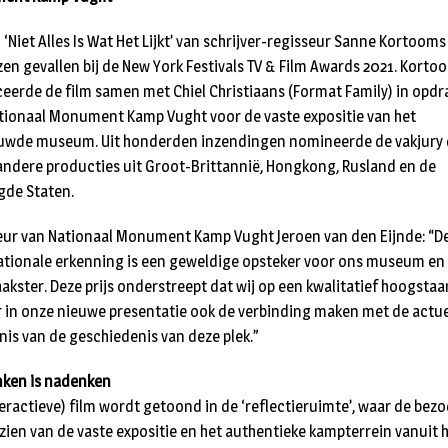
 ‘Niet Alles Is Wat Het Lijkt’ van schrijver-regisseur Sanne Kortooms 
jzen gevallen bij de New York Festivals TV & Film Awards 2021. Korto
eerde de film samen met Chiel Christiaans (Format Family) in opdr
tionaal Monument Kamp Vught voor de vaste expositie van het
uwde museum. Uit honderden inzendingen nomineerde de vakjury 
andere producties uit Groot-Brittannië, Hongkong, Rusland en de
gde Staten.
eur van Nationaal Monument Kamp Vught Jeroen van den Eijnde: “D
ationale erkenning is een geweldige opsteker voor ons museum en
akster. Deze prijs onderstreept dat wij op een kwalitatief hoogsta
 in onze nieuwe presentatie ook de verbinding maken met de actu
nis van de geschiedenis van deze plek.”
ken is nadenken
teractieve) film wordt getoond in de ‘reflectieruimte’, waar de bez
 zien van de vaste expositie en het authentieke kampterrein vanuit 