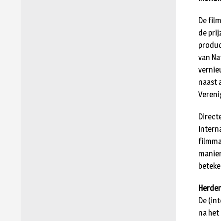
De film
de pri
produc
van Na
vernie
naast 
Vereni
Direct
intern
filmma
manier
beteke
Herden
De (in
na het