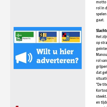
motto 
rol in
spelen 
gaat.
Slacht
Het zij
op str
geïnte
Manouzi
rol van
grijpe
dat gel
situati
“De tit
Kortoo
steekt
en tij