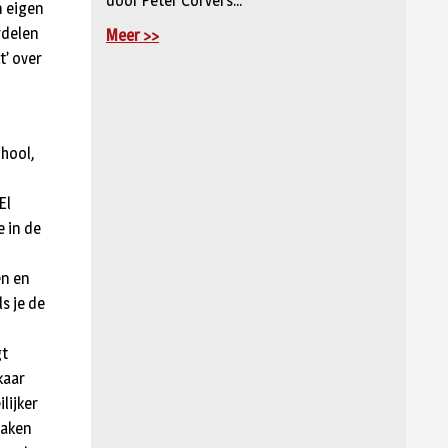
door Peter Corvers...
n eigen
rdelen
Meer >>
t’ over
chool,
El
e in de
en en
s je de
gt
kaar
lijker
zaken