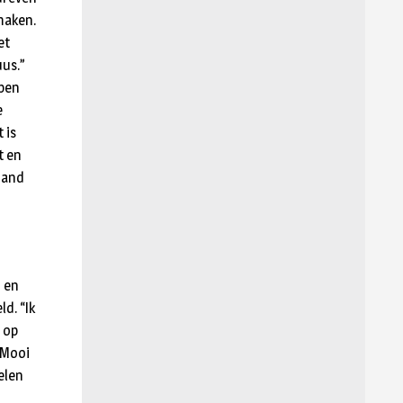
maken.
et
uus.”
rpen
e
 is
t en
emand
n en
d. “Ik
 op
“Mooi
elen