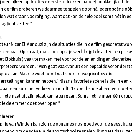
j men alleen op foutieve eerste indrukken handelt makkelijk uit de
 In de film proberen we daarmee te spelen door ná iedere scène óók
zien wat eraan voorafging. Want dat kan de hele boel soms nét in e
daglicht zetten.”
l
cteur Nizar El Manouzi zijn de situaties die in de film geschetst wo
erkenbaar. Op straat, maar ook op zijn werk krijgt de acteur en pres
Het Klokhuis’) vaak te maken met vooroordelen en dingen die verkee
rpreteerd worden. “Men gaat vaak vanuit een bepaalde veronderste
sprek aan. Maar je weet nooit wat voor consequenties die
erstellingen kunnen hebben.” Nizar’s favoriete scène is die in een 
 waar een auto het verkeer ophoudt. “Ik voelde hoe alleen een toete
 helemaal uit zijn plaat kan laten gaan. Soms heb je maar één drup
die de emmer doet overlopen.”
mineren
phie van Winden kan zich de opnames nog goed voor de geest halen
annend om de scène in de sportschool te spelen. Ik moest daar, ge