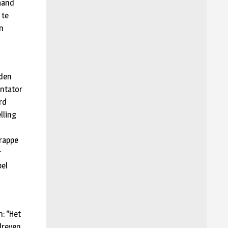
 hand
 te
en
rden
entator
rd
lling
krappe
r
pel
: “Het
dreven