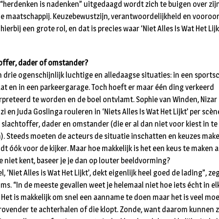
“herdenken is nadenken” uitgedaagd wordt zich te buigen over zij
 de maatschappij. Keuzebewustzijn, verantwoordelijkheid en vooroo
hierbij een grote rol, en dat is precies waar ‘Niet Alles Is Wat Het Lijk
offer, dader of omstander?
n drie ogenschijnlijk luchtige en alledaagse situaties: in een sports
aat en in een parkeergarage. Toch hoeft er maar één ding verkeerd
rpreteerd te worden en de boel ontvlamt. Sophie van Winden, Nizar 
 en Juda Goslinga rouleren in ‘Niets Alles Is Wat Het Lijkt’ per scèn
 slachtoffer, dader en omstander (die er al dan niet voor kiest in te
n). Steeds moeten de acteurs de situatie inschatten en keuzes mak
dt óók voor de kijker. Maar hoe makkelijk is het een keus te maken al
e niet kent, baseer je je dan op louter beeldvorming?
el, ‘Niet Alles is Wat Het Lijkt’, dekt eigenlijk heel goed de lading”, ze
ms. “In de meeste gevallen weet je helemaal niet hoe iets écht in el
. Het is makkelijk om snel een aanname te doen maar het is veel moei
drovender te achterhalen of die klopt. Zonde, want daarom kunnen 