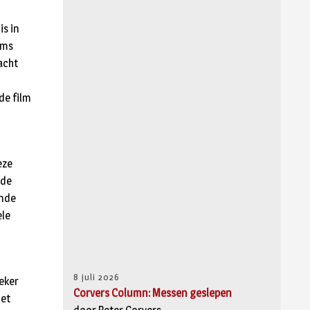
is in
oms
acht
de film
eze
 de
ande
ele
8 juli 2026
oeker
Corvers Column: Messen geslepen
het