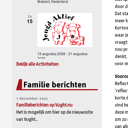
door d
Dat st
meer k
Kortoo
waar j
vraagt
nou pre
denkt,
voor m
Bekijk alle Activiteiten
Vooroo
Familie berichten
Reflec
‘reflec
korte 
7 december 2021
Familieberichten op Vught.nu
vind h
Het is mogelijk om hier op de nieuwssite
deze m
van Vught...
om zo 
van all