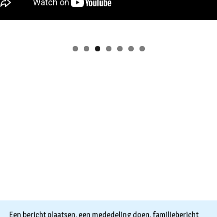
Een bericht plaatsen, een mededeling doen, familiebericht
doorgeven of verenigingsnieuws, dat kan bij Vught Nu. Tevens zi
wij altijd op zoek naar het laatste nieuws. (een foto en/of logo er
maakt het vaak leuker). Mailen maar!
nieuws@vught.nu