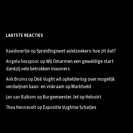
LAATSTE REACTIES
Kaasboertje
op
Spreidingswet asielzoekers: hoe zit dat?
Angela hexspoor
op
Wij Omarmen een geweldige start
dankzij vele betrokken inwoners
Ank Bruins
op
D66 Vught wil opheldering over mogelijk
verdwijnen kaas- en viskraam op Marktveld
Jan van Balkom
op
Burgemeester, let op Helvoirt
Thea Hennevelt
op
Expositie Vughtse Schatjes