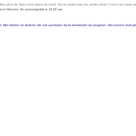
reiken wij in de Open Kerk elkaar de hand. Om te voelen wat ons samen bindt. U bent van harte
in Helvoirt. De aanvangstijd is 19.00 uur.
wd. Met teksten en liederen die ook aansluiten bij de leefwereld van jongeren. Het concert vindt