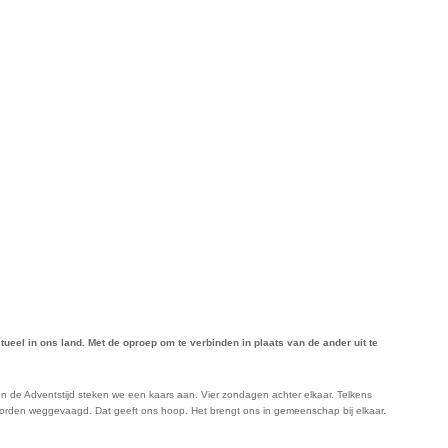
eel in ons land. Met de oproep om te verbinden in plaats van de ander uit te
ld. In de Adventstijd steken we een kaars aan. Vier zondagen achter elkaar. Telkens
kan worden weggevaagd. Dat geeft ons hoop. Het brengt ons in gemeenschap bij elkaar.