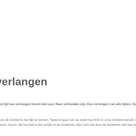
verlangen
jd van verlangen breekt dan aan. Naar verbonden zijn. Een verlangen van alle tijden. Actu
iest en de duisternis het lijkt te winnen. Tastend gaan we op zoek naar licht in onze duistere were
zus. Jezus, die het licht is dat schijnt in de duisternis. Het Licht dat door de duisternis niet 