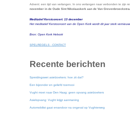
Advent: een tijd van verlangen. In ons verlangen naar verbonden te zijn 
november in de Oude Sint Nikolaaskerk aan de Van Grevenbroeckstraat 
Meditatief Kerstconcert: 13 december
Het meditatief Kerstconcert van de Open Kerk wordt dit jaar sterk vernieu
Bron: Open Kerk Helvoirt
SPELREGELS - CONTACT
Recente berichten
Spreidingswet asielzoekers: hoe zit dat?
Een bijzonder en geliefd toernooi
Vught moet naar Den Haag: geen opvang asielzoekers
Asielopvang: Vught krijgt aanmaning
Automobilist gaat ervandoor na ongeval op Vughterweg