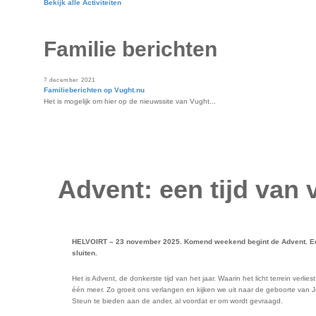
Bekijk alle Activiteiten
Familie berichten
7 december 2021
Familieberichten op Vught.nu
Het is mogelijk om hier op de nieuwssite van Vught...
Advent: een tijd van 
HELVOIRT – 23 november 2025. Komend weekend begint de Advent. Een ti
sluiten.
Het is Advent, de donkerste tijd van het jaar. Waarin het licht terrein verl
één meer. Zo groeit ons verlangen en kijken we uit naar de geboorte van Je
Steun te bieden aan de ander, al voordat er om wordt gevraagd.