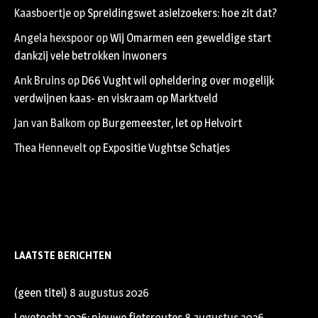
Kaasboertje
op
Spreidingswet asielzoekers: hoe zit dat?
Angela hexspoor
op
Wij Omarmen een geweldige start
dankzij vele betrokken inwoners
Ank Bruins
op
D66 Vught wil opheldering over mogelijk
verdwijnen kaas- en viskraam op Marktveld
Jan van Balkom
op
Burgemeester, let op Helvoirt
Thea Hennevelt
op
Expositie Vughtse Schatjes
LAATSTE BERICHTEN
(geen titel)
8 augustus 2026
Leyetocht 2026: nieuwe fietsroutes
8 augustus 2026