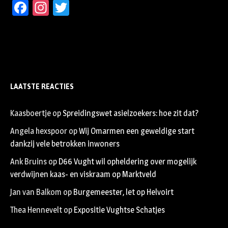
Facebook
Instagram
Twitter
LAATSTE REACTIES
Kaasboertje
op
Spreidingswet asielzoekers: hoe zit dat?
Angela hexspoor
op
Wij Omarmen een geweldige start
dankzij vele betrokken inwoners
Ank Bruins
op
D66 Vught wil opheldering over mogelijk
verdwijnen kaas- en viskraam op Marktveld
Jan van Balkom
op
Burgemeester, let op Helvoirt
Thea Hennevelt
op
Expositie Vughtse Schatjes